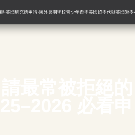
辦
英國研究所申請
海外暑期學校
青少年遊學
美國留學代辦
英國遊學
▾
▾
申請最常被拒絕的
25–2026 必看申