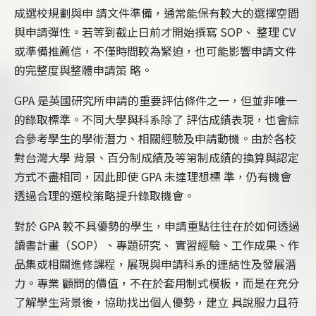
成選校規劃與申 請文件準備，通常能保有較大的選擇空間
與申請彈性。若等到截止日前才開始撰寫 SOP、 整理 CV
或準備推薦信，不僅時間較為緊迫，也可能影響申請文件
的完整度與整體申請策 略。
GPA 是英國研究所申請的重要評估條件之一，但並非唯一
的錄取標準。不同大學與科系除了 評估成績表現，也會綜
合參考學生的學術潛力、相關經驗及申請動機。由於各校
對台灣大學 背景、百分制成績及等第制成績的換算與認定
方式不盡相同，因此即使 GPA 未達理想標 準，仍有機會
透過合理的選校策略提升錄取機會。
對於 GPA 較不具優勢的學生，申請重點往往在於如何透過
讀書計畫（SOP）、專題研究、 實習經驗、工作成果、作
品集或相關進修課程，展現與申請科系的連結性及發展潛
力。專業 顧問的價值，不在於套用制式模板，而是在充分
了解學生背景後，協助找出個人優勢，建立 具說服力且符