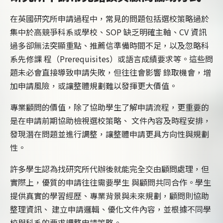
在英國研究所申請過程中，常見的問題包括選校策略過於
集中於高競爭科系或學校、SOP 缺乏明確主軸、CV 資訊
過多卻無法突顯重點、推薦信準備時間不足，以及忽略科
系先修課 程（Prerequisites）或語言成績要求等。這些問
題未必會直接導致申請失敗，但往往會影響 錄取機會，增
加申請風險，或讓整體規劃難以發揮更大價值。
專業顧問的價值，除了協助學生了解申請流程，更重要的
是在申請前期協助檢視選校策略、 文件內容及時程安排，
發現潛在問題並進行調整，讓整體申請更具方向性與規劃
性。
許多學生認為找研究所代辦後就能完全交由顧問處理，但
實際上，優質的申請往往需要學生 與顧問共同合作。學生
提供真實的學習經歷、專業背景與未來規劃，顧問則協助
整理資訊、 建立申請邏輯、優化文件內容，並根據不同學
校與科系的要求調整申請策略。