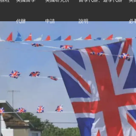
序
代辦
申請
說明
必