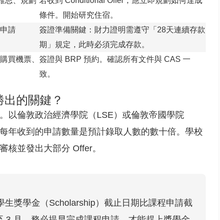
考雅思、規劃
若收到 Conditional Offer，應立即規劃如何達成
條件。開始研究住宿。
申請
簽證準備關鍵：財力證明需遵守「28天連續存款
期」規定，此時必須完成存款。
購買機票、
簽證與 BRP 預約。確認所有文件與 CAS 一
致。
是勝出的關鍵？
。以倫敦政治經濟學院（LSE）或倫敦帝國學院
程每年收到的申請數量是預計錄取人數的數十倍。學校
並發出大部分 Offer。
獎學金（Scholarship）截止日期比課程申請截
至 3 月。務必提早完成課程申請，才能趕上獎學金