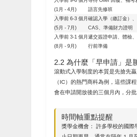
入學前 9-6 個月
等待 Offer 回覆、補
(1月 - 4月)
語言先修班
入學前 6-3 個月
確認入學（繳訂金）、
(5月 - 7月)
CAS、準備財力證明
入學前 3-1 個月
遞交簽證申請、體檢、
(8月 - 9月)
行前準備
2.2 為什麼「早申請」
滾動式入學制度的本質是先搶先贏
（IC）的熱門商科為例，這些課
會在申請開放後的三個月內，分批審核
時間軸重點提醒
獎學金機會： 許多學校的國際學生
止日期更早，通常在隔年 1 月