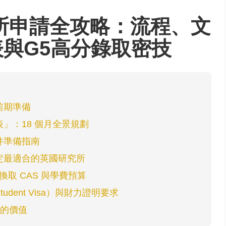
究所申請全攻略：流程、文
與G5高分錄取密技
前期準備
」：18 個月全景規劃
件準備指南
定最適合的英國研究所
換取 CAS 與學費預算
dent Visa）與財力證明要求
辦的價值