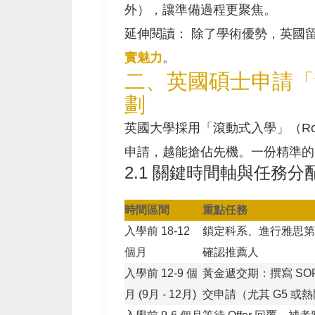
外），讓準備過程更聚焦。
延伸閱讀： 除了學術優勢，英國
實魅力
。
二、英國碩士申請「
劃
英國大學採用「滾動式入學」（Roll
申請，越能搶佔先機。一份精準的
2.1 關鍵時間軸與任務分
時間區間
重點任務
入學前 18-12
鎖定科系、進行雅思第
個月
確認推薦人
入學前 12-9 個
黃金遞交期：撰寫 SOP
月 (9月 - 12月)
交申請（尤其 G5 或