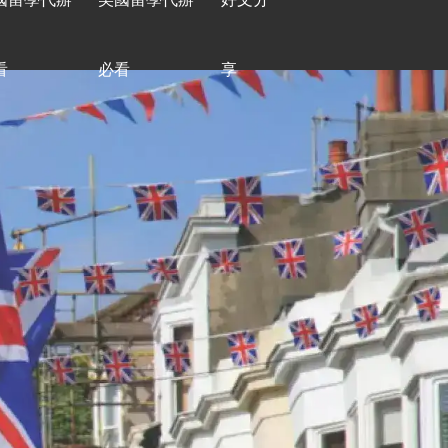
看
必看
享