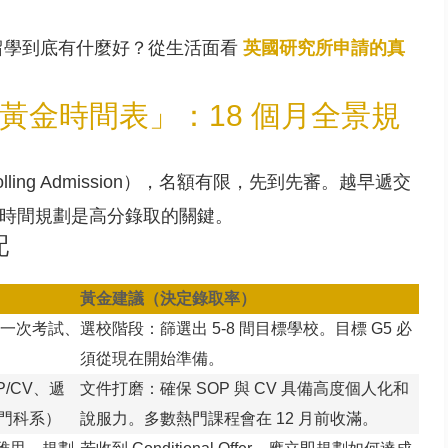
留學到底有什麼好？從生活面看
英國研究所申請的真
黃金時間表」：18 個月全景規
ing Admission），名額有限，先到先審。越早遞交
時間規劃是高分錄取的關鍵。
配
黃金建議（決定錄取率）
一次考試、
選校階段：篩選出 5-8 間目標學校。目標 G5 必
須從現在開始準備。
/CV、遞
文件打磨：確保 SOP 與 CV 具備高度個人化和
熱門科系）
說服力。多數熱門課程會在 12 月前收滿。