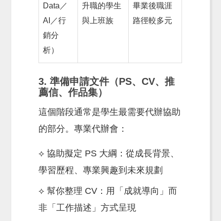
Data／
升職的學生
畢業後職涯
AI／行
與上班族
路徑較多元
銷分
析）
3. 準備申請文件（PS、CV、推
薦信、作品集）
這個階段通常是學生最需要代辦協助
的部分。專業代辦會：
⟡ 協助擬定 PS 大綱：從成長背景、
學習歷程、專業興趣到未來規劃
⟡ 幫你整理 CV：用「成就導向」而
非「工作描述」方式呈現