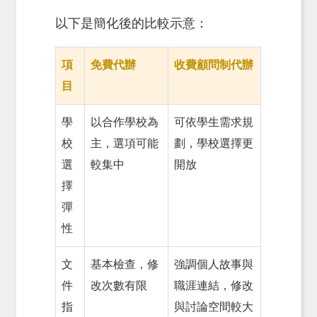
以下是簡化後的比較示意：
項
免費代辦
收費顧問制代辦
目
學
以合作學校為
可依學生需求規
校
主，選項可能
劃，學校選擇更
選
較集中
開放
擇
彈
性
文
基本檢查，修
強調個人故事與
件
改次數有限
職涯連結，修改
指
與討論空間較大