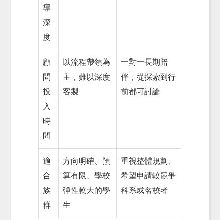
導
深
度
顧
以流程帶領為
一對一長期陪
問
主，難以深度
伴，從探索到行
投
客製
前都可討論
入
時
間
適
方向明確、預
重視整體規劃、
合
算有限、學校
希望申請較競爭
族
彈性較大的學
科系或名校者
群
生