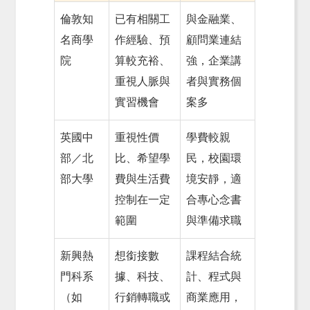
倫敦知
已有相關工
與金融業、
名商學
作經驗、預
顧問業連結
院
算較充裕、
強，企業講
重視人脈與
者與實務個
實習機會
案多
英國中
重視性價
學費較親
部／北
比、希望學
民，校園環
部大學
費與生活費
境安靜，適
控制在一定
合專心念書
範圍
與準備求職
新興熱
想銜接數
課程結合統
門科系
據、科技、
計、程式與
（如
行銷轉職或
商業應用，